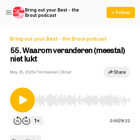
Bring out your Best - the
+ Follow
Brout podcast
Bring out your Best - the Brout podcast
55. Waarom veranderen (meestal)
niet lukt
Share
May 25, 2025
•
Ton Keunen | Brout
Use Left/Right to seek, Home/End to jump to st
0:00
|
19:22