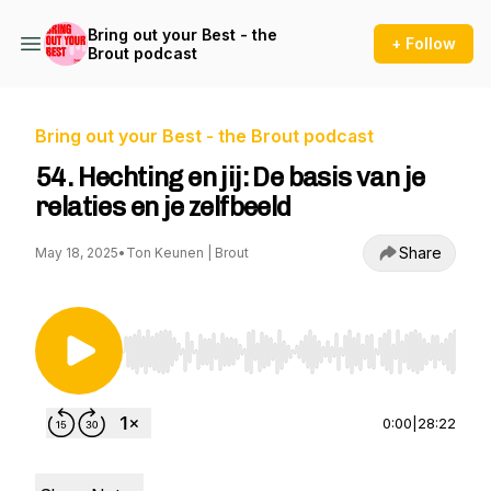
Bring out your Best - the
+ Follow
Brout podcast
Bring out your Best - the Brout podcast
54. Hechting en jij: De basis van je
relaties en je zelfbeeld
Share
May 18, 2025
•
Ton Keunen | Brout
Use Left/Right to seek, Home/End to jump to st
0:00
|
28:22